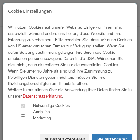
Cookie Einstellungen
Menü
Wir nutzen Cookies auf unserer Website. Einige von ihnen sind
essenziell, während andere uns helfen, diese Website und Ihre
Erfahrung zu verbessern. Bitte beachten Sie, dass wir auch Cookies
von US-amerikanischen Firmen zur Verfügung stellen. Wenn Sie
deren Setzung zustimmen, gelangen Ihre durch das Cookie
erhobenen personenbezogene Daten in die USA. Wünschen Sie
VKB Stiftskonzert
dies nicht, dann akzeptieren Sie nur die essentiellen Cookies.
Wenn Sie unter 16 Jahre alt sind und Ihre Zustimmung zu
freiwilligen Diensten geben möchten, müssen Sie Ihre
148 Bilder
Erziehungsberechtigten um Erlaubnis bitten.
Weitere Informationen über die Verwendung Ihrer Daten finden Sie in
«
1
2
3
4
5
»
unserer
Datenschutzerklärung
.
Notwendige Cookies
Analytics
Marketing
Auswahl akzeptieren
Alle akzeptieren