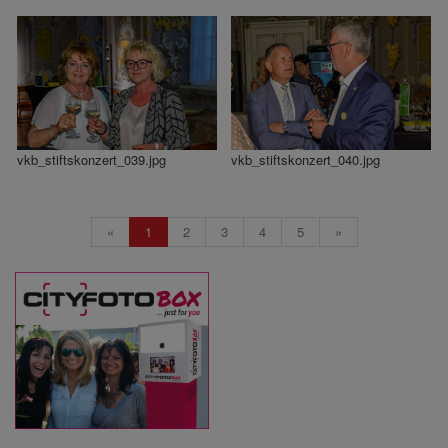
vkb_stiftskonzert_039.jpg
vkb_stiftskonzert_040.jpg
«
1
2
3
4
5
»