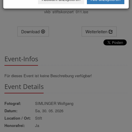
vkb_stiftskonzert_011.jpg
Download
Weiterleiten
Event-Infos
Für dieses Event ist keine Beschreibung verfügbar!
Event Details
Fotograf:
SIMLINGER Wolfgang
Datum:
Sa, 30. 05. 2026
Location / Ort:
Stift
Honorafrei:
Ja