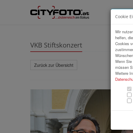
Cookie E
Wir nutzen
helfen, di
VKB Stiftskonzert
Cookies v
zustimmen
Wünschen S
Wenn Sie u
Zurück zur Übersicht
müssen Si
Weitere In
Datenschu