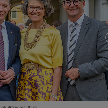
vkb_stiftskonzert_007.jpg