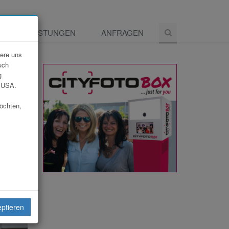
E
LEISTUNGEN
ANFRAGEN
dere uns
uch
g
e USA.
möchten,
eiten
eptieren