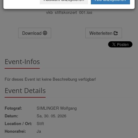
vkb_stiftskonzert_001.jpg
Download
Weiterleiten
Event-Infos
Für dieses Event ist keine Beschreibung verfügbar!
Event Details
Fotograf:
SIMLINGER Wolfgang
Datum:
Sa, 30. 05. 2026
Location / Ort:
Stift
Honorafrei:
Ja