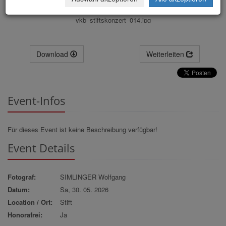
vkb_stiftskonzert_014.jpg
Download
Weiterleiten
Event-Infos
Für dieses Event ist keine Beschreibung verfügbar!
Event Details
Fotograf:
SIMLINGER Wolfgang
Datum:
Sa, 30. 05. 2026
Location / Ort:
Stift
Honorafrei:
Ja