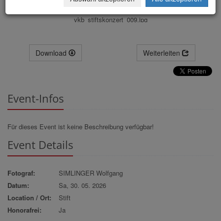
vkb_stiftskonzert_009.jpg
Download
Weiterleiten
Event-Infos
Für dieses Event ist keine Beschreibung verfügbar!
Event Details
Fotograf:
SIMLINGER Wolfgang
Datum:
Sa, 30. 05. 2026
Location / Ort:
Stift
Honorafrei:
Ja