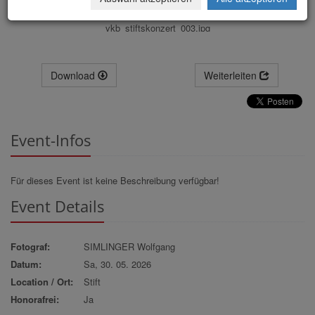
vkb_stiftskonzert_003.jpg
Download
Weiterleiten
Event-Infos
Für dieses Event ist keine Beschreibung verfügbar!
Event Details
Fotograf:
SIMLINGER Wolfgang
Datum:
Sa, 30. 05. 2026
Location / Ort:
Stift
Honorafrei:
Ja