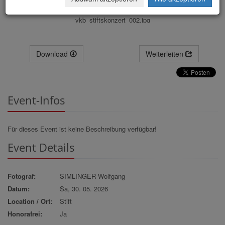
vkb_stiftskonzert_002.jpg
Download
Weiterleiten
Event-Infos
Für dieses Event ist keine Beschreibung verfügbar!
Event Details
Fotograf:
SIMLINGER Wolfgang
Datum:
Sa, 30. 05. 2026
Location / Ort:
Stift
Honorafrei:
Ja