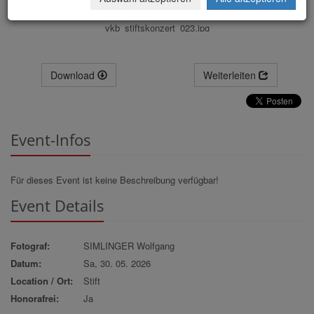
vkb_stiftskonzert_023.jpg
Download
Weiterleiten
Event-Infos
Für dieses Event ist keine Beschreibung verfügbar!
Event Details
Fotograf:
SIMLINGER Wolfgang
Datum:
Sa, 30. 05. 2026
Location / Ort:
Stift
Honorafrei:
Ja