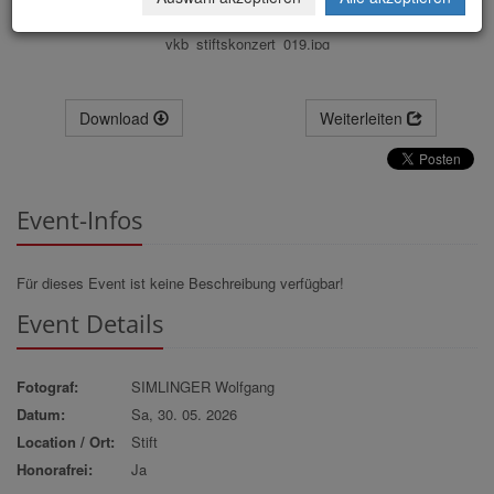
vkb_stiftskonzert_019.jpg
Download
Weiterleiten
Event-Infos
Für dieses Event ist keine Beschreibung verfügbar!
Event Details
Fotograf:
SIMLINGER Wolfgang
Datum:
Sa, 30. 05. 2026
Location / Ort:
Stift
Honorafrei:
Ja