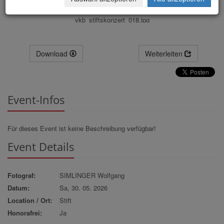
vkb_stiftskonzert_018.jpg
Download
Weiterleiten
Event-Infos
Für dieses Event ist keine Beschreibung verfügbar!
Event Details
Fotograf:
SIMLINGER Wolfgang
Datum:
Sa, 30. 05. 2026
Location / Ort:
Stift
Honorafrei:
Ja