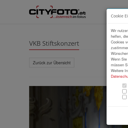
Cookie E
Wir nutzen
helfen, di
VKB Stiftskonzert
Cookies v
zustimmen
Wünschen S
Wenn Sie u
Zurück zur Übersicht
müssen Si
Weitere In
Datenschu