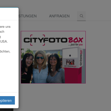
E
LEISTUNGEN
ANFRAGEN
dere uns
uch
g
e USA.
möchten,
eiten
eptieren