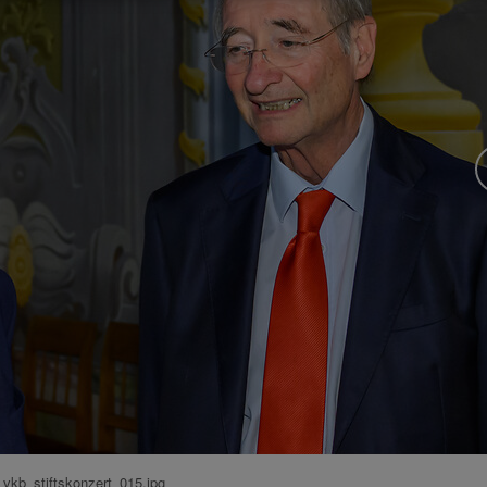
vkb_stiftskonzert_015.jpg