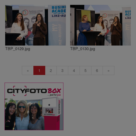
TBP_0129.jpg
TBP_0130.jpg
«
1
2
3
4
5
6
»