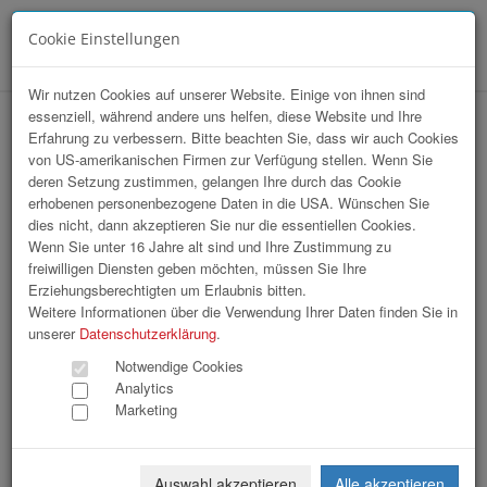
Cookie Einstellungen
Menü
Wir nutzen Cookies auf unserer Website. Einige von ihnen sind
essenziell, während andere uns helfen, diese Website und Ihre
Erfahrung zu verbessern. Bitte beachten Sie, dass wir auch Cookies
von US-amerikanischen Firmen zur Verfügung stellen. Wenn Sie
deren Setzung zustimmen, gelangen Ihre durch das Cookie
erhobenen personenbezogene Daten in die USA. Wünschen Sie
HAK-Event 2026
dies nicht, dann akzeptieren Sie nur die essentiellen Cookies.
Wenn Sie unter 16 Jahre alt sind und Ihre Zustimmung zu
freiwilligen Diensten geben möchten, müssen Sie Ihre
164 Bilder
Erziehungsberechtigten um Erlaubnis bitten.
Weitere Informationen über die Verwendung Ihrer Daten finden Sie in
«
1
2
3
4
5
6
»
unserer
Datenschutzerklärung
.
Notwendige Cookies
Analytics
Marketing
Auswahl akzeptieren
Alle akzeptieren