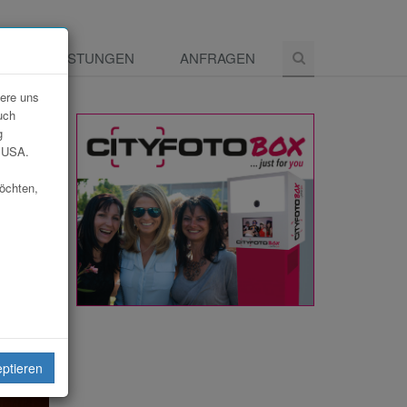
E
LEISTUNGEN
ANFRAGEN
dere uns
uch
g
e USA.
möchten,
eiten
eptieren