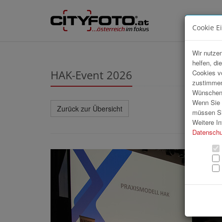
Cookie E
Wir nutzen
helfen, di
HAK-Event 2026
Cookies v
zustimmen
Wünschen S
Wenn Sie u
Zurück zur Übersicht
müssen Si
Weitere In
Datenschu