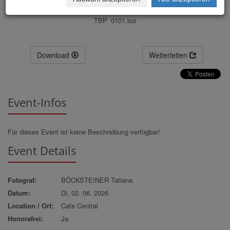
TBP_0101.jpg
Download
Weiterleiten
Event-Infos
Für dieses Event ist keine Beschreibung verfügbar!
Event Details
Fotograf:
BÖCKSTEINER Tatiana
Datum:
Di, 02. 06. 2026
Location / Ort:
Cafe Central
Honorafrei:
Ja