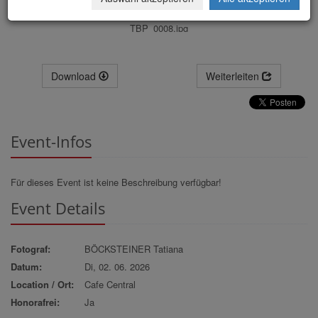
TBP_0008.jpg
Download
Weiterleiten
Event-Infos
Für dieses Event ist keine Beschreibung verfügbar!
Event Details
Fotograf:
BÖCKSTEINER Tatiana
Datum:
Di, 02. 06. 2026
Location / Ort:
Cafe Central
Honorafrei:
Ja