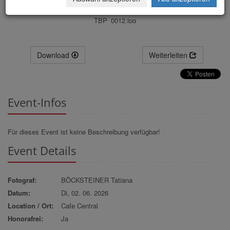
TBP_0012.jpg
Download
Weiterleiten
Event-Infos
Für dieses Event ist keine Beschreibung verfügbar!
Event Details
Fotograf:
BÖCKSTEINER Tatiana
Datum:
Di, 02. 06. 2026
Location / Ort:
Cafe Central
Honorafrei:
Ja