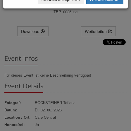
TBP_0025.jpg
Download
Weiterleiten
Event-Infos
Für dieses Event ist keine Beschreibung verfügbar!
Event Details
Fotograf:
BÖCKSTEINER Tatiana
Datum:
Di, 02. 06. 2026
Location / Ort:
Cafe Central
Honorafrei:
Ja