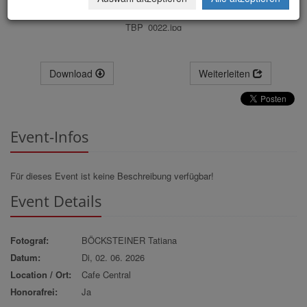
TBP_0022.jpg
Download
Weiterleiten
Event-Infos
Für dieses Event ist keine Beschreibung verfügbar!
Event Details
Fotograf:
BÖCKSTEINER Tatiana
Datum:
Di, 02. 06. 2026
Location / Ort:
Cafe Central
Honorafrei:
Ja