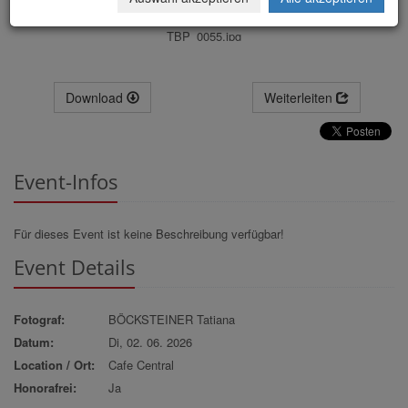
TBP_0055.jpg
Download
Weiterleiten
Event-Infos
Für dieses Event ist keine Beschreibung verfügbar!
Event Details
Fotograf:
BÖCKSTEINER Tatiana
Datum:
Di, 02. 06. 2026
Location / Ort:
Cafe Central
Honorafrei:
Ja