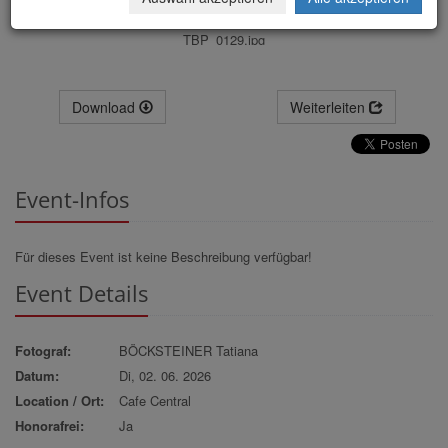
TBP_0129.jpg
Download
Weiterleiten
Event-Infos
Für dieses Event ist keine Beschreibung verfügbar!
Event Details
Fotograf:
BÖCKSTEINER Tatiana
Datum:
Di, 02. 06. 2026
Location / Ort:
Cafe Central
Honorafrei:
Ja