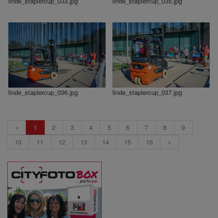
linde_staplercup_033.jpg
linde_staplercup_035.jpg
linde_staplercup_036.jpg
linde_staplercup_037.jpg
«
1
2
3
4
5
6
7
8
9
10
11
12
13
14
15
16
»