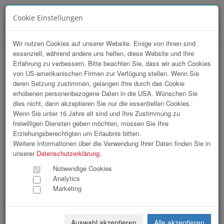
Cookie Einstellungen
Menü
Wir nutzen Cookies auf unserer Website. Einige von ihnen sind
essenziell, während andere uns helfen, diese Website und Ihre
Erfahrung zu verbessern. Bitte beachten Sie, dass wir auch Cookies
von US-amerikanischen Firmen zur Verfügung stellen. Wenn Sie
deren Setzung zustimmen, gelangen Ihre durch das Cookie
erhobenen personenbezogene Daten in die USA. Wünschen Sie
14. Linde Staplercup
dies nicht, dann akzeptieren Sie nur die essentiellen Cookies.
Wenn Sie unter 16 Jahre alt sind und Ihre Zustimmung zu
freiwilligen Diensten geben möchten, müssen Sie Ihre
511 Bilder
Erziehungsberechtigten um Erlaubnis bitten.
Weitere Informationen über die Verwendung Ihrer Daten finden Sie in
«
1
2
3
4
5
6
7
8
9
unserer
Datenschutzerklärung
.
10
11
12
13
14
15
16
»
Notwendige Cookies
Analytics
Marketing
Auswahl akzeptieren
Alle akzeptieren