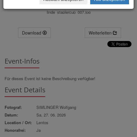
linde_staplercup_007.jpg
Download
Weiterleiten
Event-Infos
Für dieses Event ist keine Beschreibung verfügbar!
Event Details
Fotograf:
SIMLINGER Wolfgang
Datum:
Sa, 27. 06. 2026
Location / Ort:
Lentos
Honorafrei:
Ja