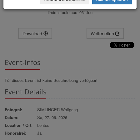
linde_staplercup_031.jpg
Download
Weiterleiten
Event-Infos
Für dieses Event ist keine Beschreibung verfügbar!
Event Details
Fotograf:
SIMLINGER Wolfgang
Datum:
Sa, 27. 06. 2026
Location / Ort:
Lentos
Honorafrei:
Ja