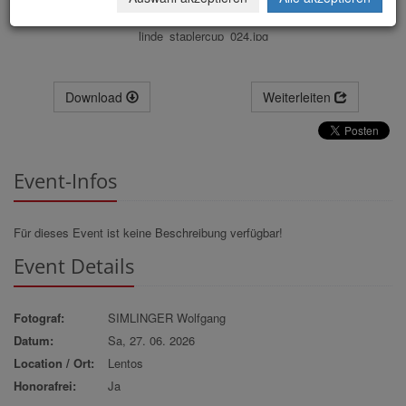
linde_staplercup_024.jpg
Download
Weiterleiten
Event-Infos
Für dieses Event ist keine Beschreibung verfügbar!
Event Details
Fotograf:
SIMLINGER Wolfgang
Datum:
Sa, 27. 06. 2026
Location / Ort:
Lentos
Honorafrei:
Ja