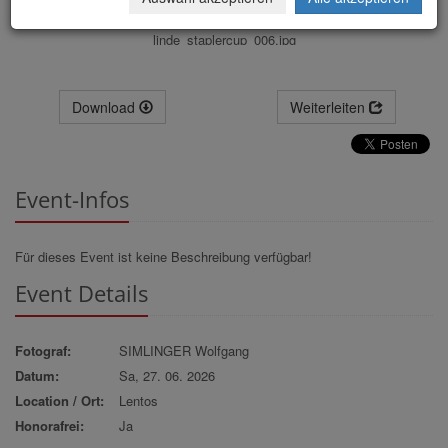
linde_staplercup_006.jpg
Download
Weiterleiten
Event-Infos
Für dieses Event ist keine Beschreibung verfügbar!
Event Details
Fotograf:
SIMLINGER Wolfgang
Datum:
Sa, 27. 06. 2026
Location / Ort:
Lentos
Honorafrei:
Ja