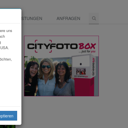
E
LEISTUNGEN
ANFRAGEN
dere uns
uch
g
e USA.
möchten,
eiten
eptieren