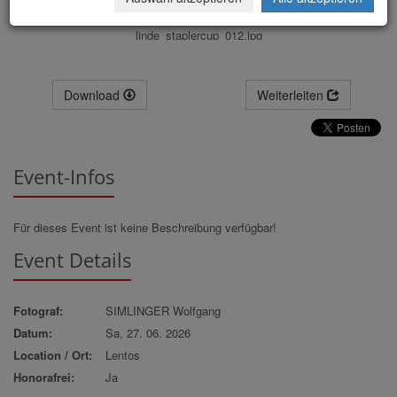
linde_staplercup_012.jpg
Download
Weiterleiten
Event-Infos
Für dieses Event ist keine Beschreibung verfügbar!
Event Details
Fotograf:
SIMLINGER Wolfgang
Datum:
Sa, 27. 06. 2026
Location / Ort:
Lentos
Honorafrei:
Ja