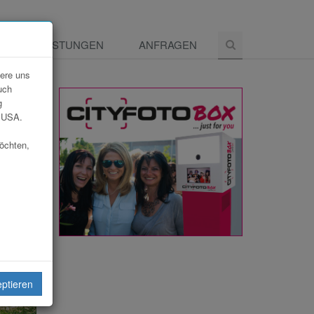
E
LEISTUNGEN
ANFRAGEN
dere uns
uch
g
e USA.
möchten,
eptieren