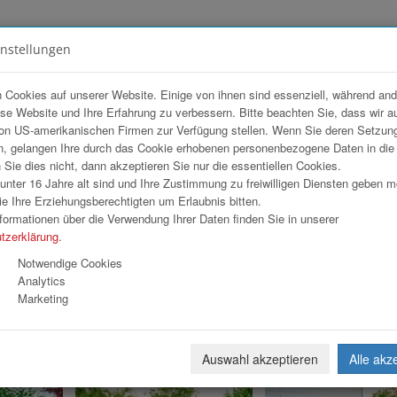
instellungen
FOTOGALERIEN
TEAM
ANGEBOT
 Cookies auf unserer Website. Einige von ihnen sind essenziell, während an
ese Website und Ihre Erfahrung zu verbessern. Bitte beachten Sie, dass wir a
on US-amerikanischen Firmen zur Verfügung stellen. Wenn Sie deren Setzun
, gelangen Ihre durch das Cookie erhobenen personenbezogene Daten in di
ie dies nicht, dann akzeptieren Sie nur die essentiellen Cookies.
nter 16 Jahre alt sind und Ihre Zustimmung zu freiwilligen Diensten geben 
e Ihre Erziehungsberechtigten um Erlaubnis bitten.
formationen über die Verwendung Ihrer Daten finden Sie in unserer
tzerklärung
.
ns
Notwendige Cookies
Analytics
Marketing
1
2
3
4
»
Auswahl akzeptieren
Alle akz