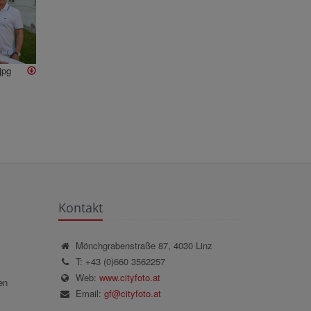
jpg
Kontakt
Mönchgrabenstraße 87, 4030 Linz
T: +43 (0)660 3562257
Web:
www.cityfoto.at
en
Email:
gf@cityfoto.at