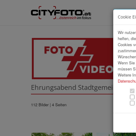
Cookie E
Wir nutzen
helfen, di
Cookies v
zustimmen
Wünschen S
Wenn Sie u
müssen Si
Weitere In
Datenschu
Ehrungsabend Stadtgemeinde En
112 Bilder
| 4 Seiten
«