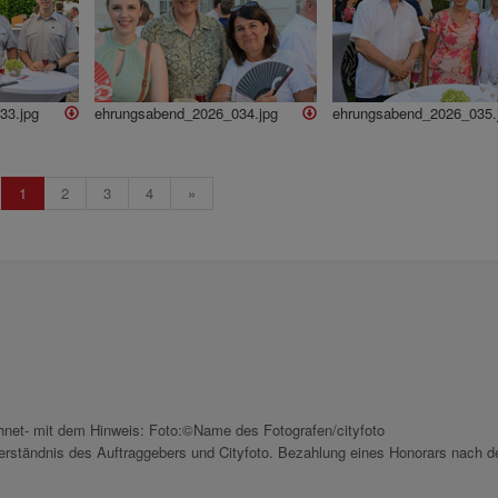
33.jpg
ehrungsabend_2026_034.jpg
ehrungsabend_2026_035.
1
2
3
4
»
chnet- mit dem Hinweis: Foto:©Name des Fotografen/cityfoto
nverständnis des Auftraggebers und Cityfoto. Bezahlung eines Honorars nach d