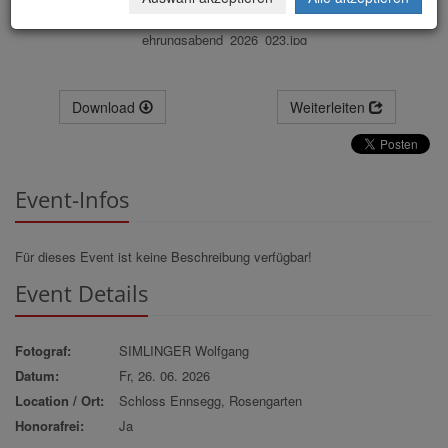
ehrungsabend_2026_023.jpg
Download
Weiterleiten
Event-Infos
Für dieses Event ist keine Beschreibung verfügbar!
Event Details
Fotograf:
SIMLINGER Wolfgang
Datum:
Fr, 26. 06. 2026
Location / Ort:
Schloss Ennsegg, Rosengarten
Honorafrei:
Ja