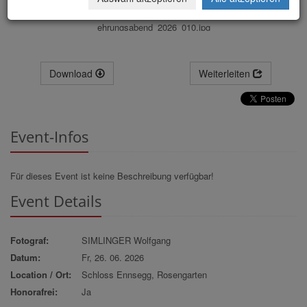
ehrungsabend_2026_010.jpg
Download
Weiterleiten
Event-Infos
Für dieses Event ist keine Beschreibung verfügbar!
Event Details
Fotograf:
SIMLINGER Wolfgang
Datum:
Fr, 26. 06. 2026
Location / Ort:
Schloss Ennsegg, Rosengarten
Honorafrei:
Ja