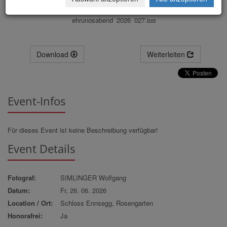
ehrungsabend_2026_027.jpg
Download
Weiterleiten
Event-Infos
Für dieses Event ist keine Beschreibung verfügbar!
Event Details
Fotograf:
SIMLINGER Wolfgang
Datum:
Fr, 26. 06. 2026
Location / Ort:
Schloss Ennsegg, Rosengarten
Honorafrei:
Ja