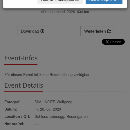
ehrungsabend_2026_034.jpg
Download
Weiterleiten
Event-Infos
Für dieses Event ist keine Beschreibung verfügbar!
Event Details
Fotograf:
SIMLINGER Wolfgang
Datum:
Fr, 26. 06. 2026
Location / Ort:
Schloss Ennsegg, Rosengarten
Honorafrei:
Ja