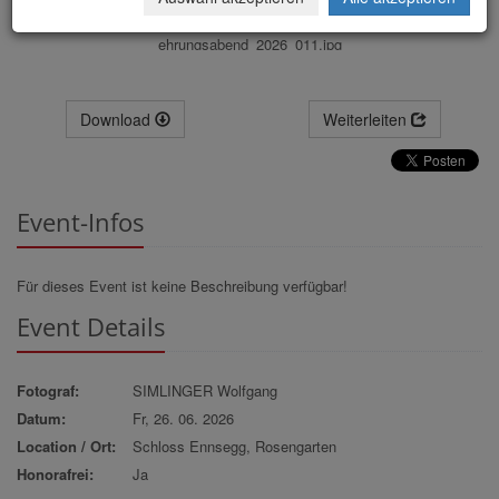
ehrungsabend_2026_011.jpg
Download
Weiterleiten
Event-Infos
Für dieses Event ist keine Beschreibung verfügbar!
Event Details
Fotograf:
SIMLINGER Wolfgang
Datum:
Fr, 26. 06. 2026
Location / Ort:
Schloss Ennsegg, Rosengarten
Honorafrei:
Ja