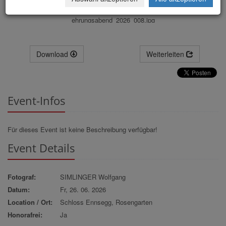
ehrungsabend_2026_008.jpg
Download
Weiterleiten
Event-Infos
Für dieses Event ist keine Beschreibung verfügbar!
Event Details
Fotograf:
SIMLINGER Wolfgang
Datum:
Fr, 26. 06. 2026
Location / Ort:
Schloss Ennsegg, Rosengarten
Honorafrei:
Ja