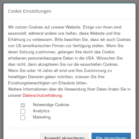
Cookie Einstellungen
Menü
Wir nutzen Cookies auf unserer Website. Einige von ihnen sind
essenziell, während andere uns helfen, diese Website und Ihre
Array
Erfahrung zu verbessern. Bitte beachten Sie, dass wir auch Cookies
hr-lounge Mitte zu Gast bei Reform
von US-amerikanischen Firmen zur Verfügung stellen. Wenn Sie
deren Setzung zustimmen, gelangen Ihre durch das Cookie
Werke
erhobenen personenbezogene Daten in die USA. Wünschen Sie
dies nicht, dann akzeptieren Sie nur die essentiellen Cookies.
Wenn Sie unter 16 Jahre alt sind und Ihre Zustimmung zu
105 Bilder
freiwilligen Diensten geben möchten, müssen Sie Ihre
Erziehungsberechtigten um Erlaubnis bitten.
«
1
2
3
4
»
Weitere Informationen über die Verwendung Ihrer Daten finden Sie in
unserer
Datenschutzerklärung
.
Notwendige Cookies
Analytics
Marketing
Auswahl akzeptieren
Alle akzeptieren