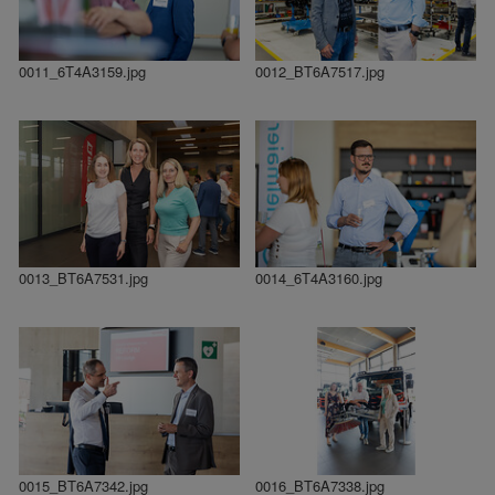
0011_6T4A3159.jpg
0012_BT6A7517.jpg
0013_BT6A7531.jpg
0014_6T4A3160.jpg
0015_BT6A7342.jpg
0016_BT6A7338.jpg