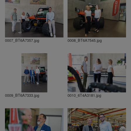
0007_BT6A7357.jpg
0008_BT6A7545.jpg
0009_BT6A7333.jpg
0010_6T4A3181.jpg