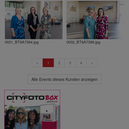
0031_BT6A7394.jpg
0032_BT6A7399.jpg
«
1
2
3
4
»
Alle Events dieses Kunden anzeigen