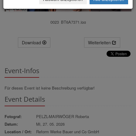
0023_BT6A7371.jpg
Download
Weiterleiten
Event-Infos
Für dieses Event ist keine Beschreibung verfügbar!
Event Details
Fotograf:
PELZL-MAIRWÖGER Roberta
Datum:
Mi, 27. 05. 2026
Location / Ort:
Reform Werke Bauer und Co GmbH