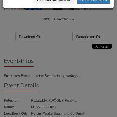
0031_BT6A7394.jpg
Download
Weiterleiten
Event-Infos
Für dieses Event ist keine Beschreibung verfügbar!
Event Details
Fotograf:
PELZL-MAIRWÖGER Roberta
Datum:
Mi, 27. 05. 2026
Location / Ort:
Reform Werke Bauer und Co GmbH