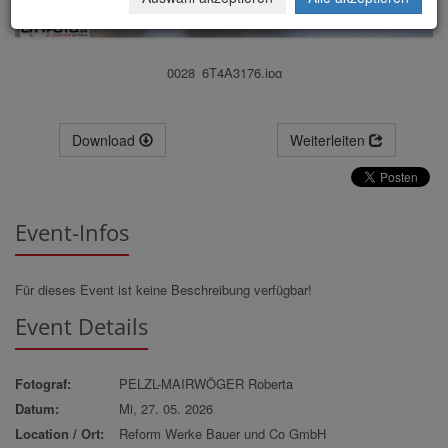
0028_6T4A3176.jpg
Download
Weiterleiten
Event-Infos
Für dieses Event ist keine Beschreibung verfügbar!
Event Details
Fotograf:
PELZL-MAIRWÖGER Roberta
Datum:
Mi, 27. 05. 2026
Location / Ort:
Reform Werke Bauer und Co GmbH