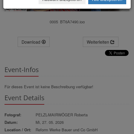
0005_BT6A7490.jpg
Download
Weiterleiten
Event-Infos
Für dieses Event ist keine Beschreibung verfügbar!
Event Details
Fotograf:
PELZL-MAIRWÖGER Roberta
Datum:
Mi, 27. 05. 2026
Location / Ort:
Reform Werke Bauer und Co GmbH