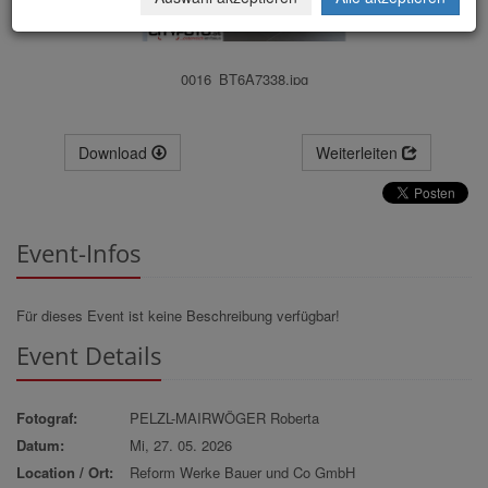
0016_BT6A7338.jpg
Download
Weiterleiten
Event-Infos
Für dieses Event ist keine Beschreibung verfügbar!
Event Details
Fotograf:
PELZL-MAIRWÖGER Roberta
Datum:
Mi, 27. 05. 2026
Location / Ort:
Reform Werke Bauer und Co GmbH