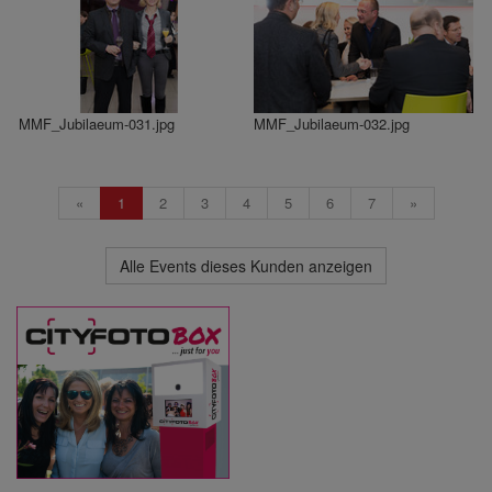
MMF_Jubilaeum-031.jpg
MMF_Jubilaeum-032.jpg
«
1
2
3
4
5
6
7
»
Alle Events dieses Kunden anzeigen