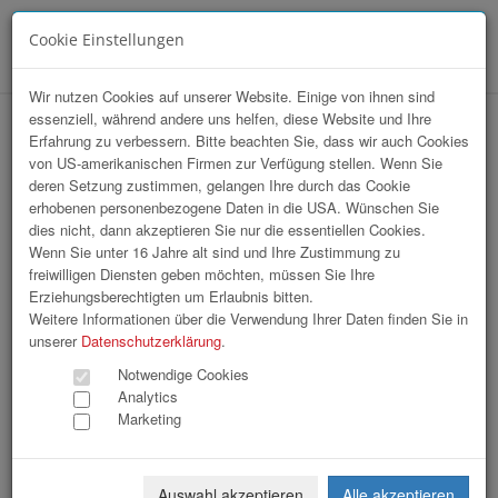
Cookie Einstellungen
Menü
Wir nutzen Cookies auf unserer Website. Einige von ihnen sind
essenziell, während andere uns helfen, diese Website und Ihre
Array
Erfahrung zu verbessern. Bitte beachten Sie, dass wir auch Cookies
hr-lounge Ost 5-Jahres-Feier in Wien
von US-amerikanischen Firmen zur Verfügung stellen. Wenn Sie
deren Setzung zustimmen, gelangen Ihre durch das Cookie
erhobenen personenbezogene Daten in die USA. Wünschen Sie
223 Bilder
dies nicht, dann akzeptieren Sie nur die essentiellen Cookies.
Wenn Sie unter 16 Jahre alt sind und Ihre Zustimmung zu
freiwilligen Diensten geben möchten, müssen Sie Ihre
«
1
2
3
4
5
6
7
»
Erziehungsberechtigten um Erlaubnis bitten.
Weitere Informationen über die Verwendung Ihrer Daten finden Sie in
unserer
Datenschutzerklärung
.
Notwendige Cookies
Analytics
Marketing
MMF_Jubilaeum-001.jpg
MMF_Jubilaeum-002.jpg
Auswahl akzeptieren
Alle akzeptieren