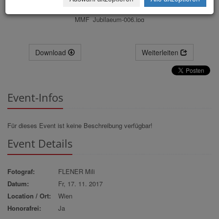
MMF_Jubilaeum-006.jpg
Download
Weiterleiten
Event-Infos
Für dieses Event ist keine Beschreibung verfügbar!
Event Details
Fotograf:
FLENER Mili
Datum:
Fr, 17. 11. 2017
Location / Ort:
Wien
Honorafrei:
Ja