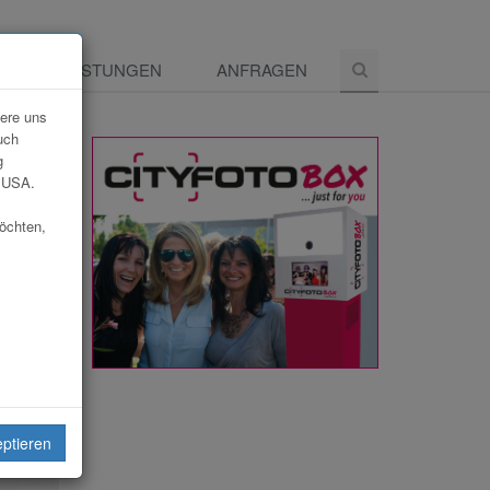
E
LEISTUNGEN
ANFRAGEN
dere uns
uch
g
e USA.
möchten,
eiten
eptieren