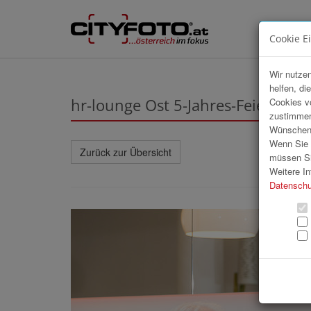
Cookie E
Wir nutzen
helfen, di
hr-lounge Ost 5-Jahres-Feier in W
Cookies v
zustimmen
Wünschen S
Wenn Sie u
Zurück zur Übersicht
müssen Si
Weitere In
Datenschu