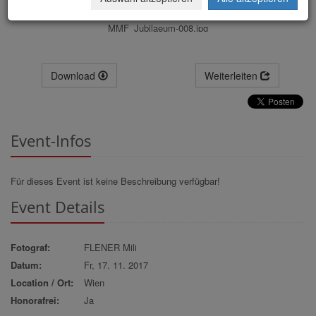
MMF_Jubilaeum-008.jpg
Download
Weiterleiten
Event-Infos
Für dieses Event ist keine Beschreibung verfügbar!
Event Details
Fotograf:
FLENER Mili
Datum:
Fr, 17. 11. 2017
Location / Ort:
Wien
Honorafrei:
Ja