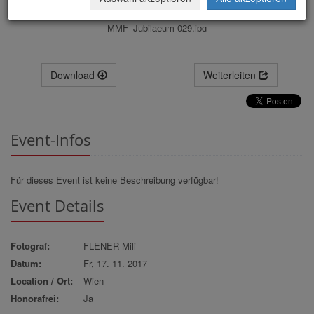
MMF_Jubilaeum-029.jpg
Download
Weiterleiten
Event-Infos
Für dieses Event ist keine Beschreibung verfügbar!
Event Details
Fotograf:
FLENER Mili
Datum:
Fr, 17. 11. 2017
Location / Ort:
Wien
Honorafrei:
Ja