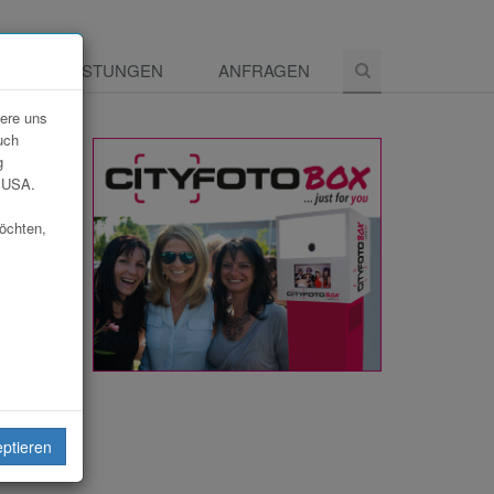
E
LEISTUNGEN
ANFRAGEN
dere uns
uch
g
e USA.
möchten,
eiten
eptieren