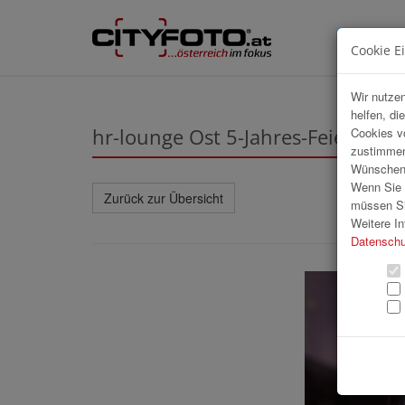
Cookie E
Wir nutzen
helfen, di
hr-lounge Ost 5-Jahres-Feier in W
Cookies v
zustimmen
Wünschen S
Wenn Sie u
Zurück zur Übersicht
müssen Si
Weitere In
Datenschu