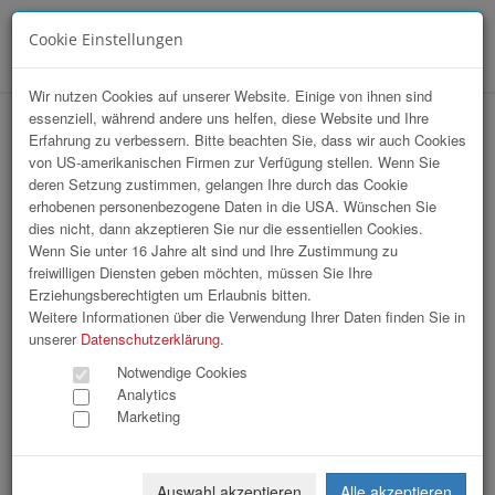
Cookie Einstellungen
Menü
Wir nutzen Cookies auf unserer Website. Einige von ihnen sind
essenziell, während andere uns helfen, diese Website und Ihre
Array
Erfahrung zu verbessern. Bitte beachten Sie, dass wir auch Cookies
hr-lounge Ost zu Gast bei Raiffeisen
von US-amerikanischen Firmen zur Verfügung stellen. Wenn Sie
deren Setzung zustimmen, gelangen Ihre durch das Cookie
Informatik GmbH
erhobenen personenbezogene Daten in die USA. Wünschen Sie
dies nicht, dann akzeptieren Sie nur die essentiellen Cookies.
Wenn Sie unter 16 Jahre alt sind und Ihre Zustimmung zu
53 Bilder
freiwilligen Diensten geben möchten, müssen Sie Ihre
Erziehungsberechtigten um Erlaubnis bitten.
«
1
2
»
Weitere Informationen über die Verwendung Ihrer Daten finden Sie in
unserer
Datenschutzerklärung
.
Notwendige Cookies
Analytics
Marketing
Auswahl akzeptieren
Alle akzeptieren