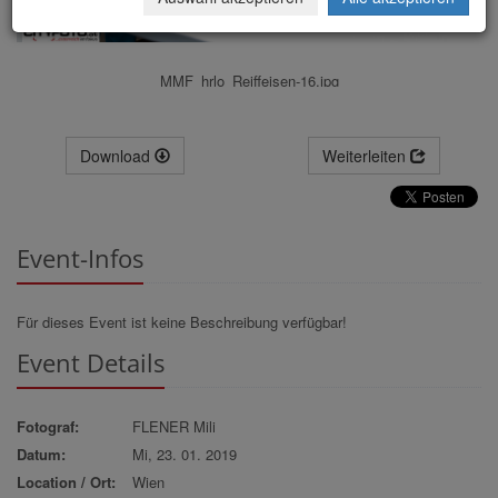
MMF_hrlo_Reiffeisen-16.jpg
Download
Weiterleiten
Event-Infos
Für dieses Event ist keine Beschreibung verfügbar!
Event Details
Fotograf:
FLENER Mili
Datum:
Mi, 23. 01. 2019
Location / Ort:
Wien