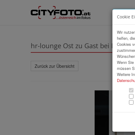
Cookie E
Wir nutzen
helfen, di
hr-lounge Ost zu Gast bei Raiffe
Cookies v
zustimmen
Wünschen S
Wenn Sie u
Zurück zur Übersicht
müssen Si
Weitere In
Datenschu