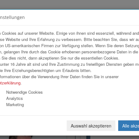
instellungen
FOTOGALERIEN
TEAM
ANGEBOT
 Cookies auf unserer Website. Einige von ihnen sind essenziell, während an
ese Website und Ihre Erfahrung zu verbessern. Bitte beachten Sie, dass wir a
isen Informatik GmbH
on US-amerikanischen Firmen zur Verfügung stellen. Wenn Sie deren Setzun
, gelangen Ihre durch das Cookie erhobenen personenbezogene Daten in di
ie dies nicht, dann akzeptieren Sie nur die essentiellen Cookies.
nter 16 Jahre alt sind und Ihre Zustimmung zu freiwilligen Diensten geben 
Download
Weiterl
e Ihre Erziehungsberechtigten um Erlaubnis bitten.
formationen über die Verwendung Ihrer Daten finden Sie in unserer
tzerklärung
.
Notwendige Cookies
Analytics
Marketing
Auswahl akzeptieren
Alle akz