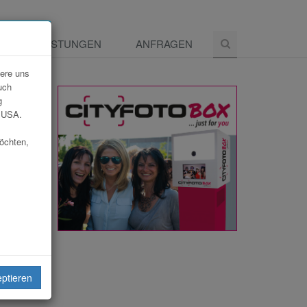
E
LEISTUNGEN
ANFRAGEN
dere uns
uch
g
e USA.
möchten,
eiten
eptieren